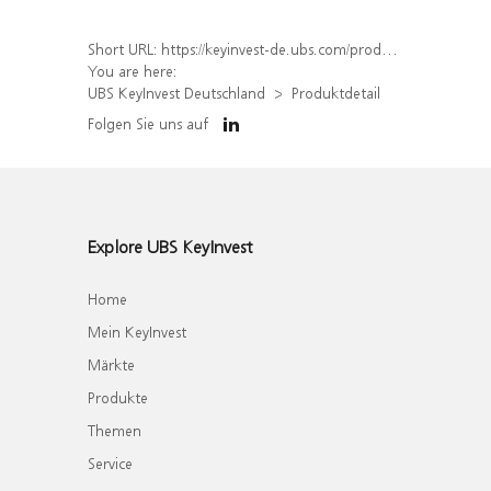
Short URL:
https://keyinvest-de.ubs.com/produkt/detail/index/isin/DE000WA4FRD0
You are here:
UBS KeyInvest Deutschland
Produktdetail
Folgen Sie uns auf
Explore UBS KeyInvest
Home
Mein KeyInvest
Märkte
Produkte
Themen
Service