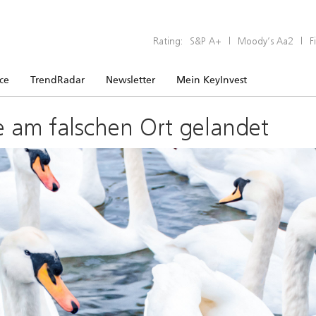
Rating:
S&P A+
|
Moody’s Aa2
|
F
ice
TrendRadar
Newsletter
Mein KeyInvest
e am falschen Ort gelandet