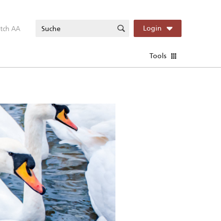
itch AA
Login
Tools