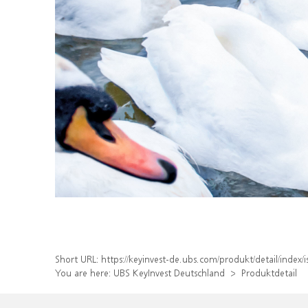
Short URL:
https://keyinvest-de.ubs.com/produkt/detail/inde
You are here:
UBS KeyInvest Deutschland
Produktdetail