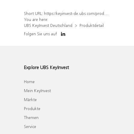
Short URL:
https://keyinvest-de.ubs.com/produkt/detail/index/isin/DE000WA4FJL0
You are here:
UBS KeyInvest Deutschland
Produktdetail
Folgen Sie uns auf
Explore UBS KeyInvest
Home
Mein KeyInvest
Märkte
Produkte
Themen
Service