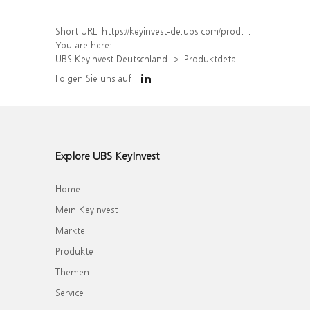
Short URL:
https://keyinvest-de.ubs.com/produkt/detail/index/isin/DE000WA4FJ90
You are here:
UBS KeyInvest Deutschland
Produktdetail
Folgen Sie uns auf
Explore UBS KeyInvest
Home
Mein KeyInvest
Märkte
Produkte
Themen
Service