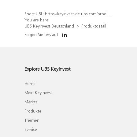
Short URL:
https://keyinvest-de.ubs.com/produkt/detail/index/isin/DE000WA4FGU7
You are here:
UBS KeyInvest Deutschland
Produktdetail
Folgen Sie uns auf
Explore UBS KeyInvest
Home
Mein KeyInvest
Märkte
Produkte
Themen
Service