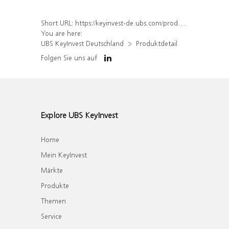
Short URL:
https://keyinvest-de.ubs.com/produkt/detail/index/isin/DE000WA4FGR3
You are here:
UBS KeyInvest Deutschland
Produktdetail
Folgen Sie uns auf
Explore UBS KeyInvest
Home
Mein KeyInvest
Märkte
Produkte
Themen
Service