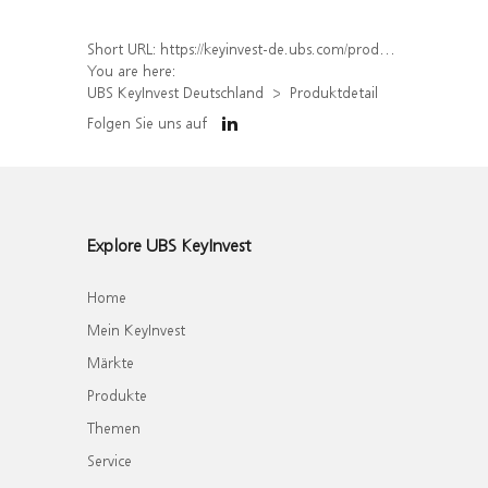
Short URL:
https://keyinvest-de.ubs.com/produkt/detail/index/isin/DE000WA4FGN2
You are here:
UBS KeyInvest Deutschland
Produktdetail
Folgen Sie uns auf
Explore UBS KeyInvest
Home
Mein KeyInvest
Märkte
Produkte
Themen
Service