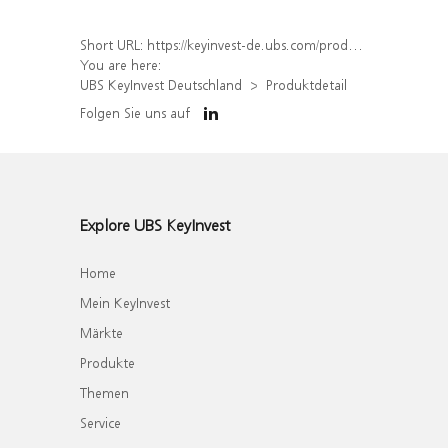
Short URL:
https://keyinvest-de.ubs.com/produkt/detail/index/isin/DE000WA4FGL6
You are here:
UBS KeyInvest Deutschland
Produktdetail
Folgen Sie uns auf
Explore UBS KeyInvest
Home
Mein KeyInvest
Märkte
Produkte
Themen
Service