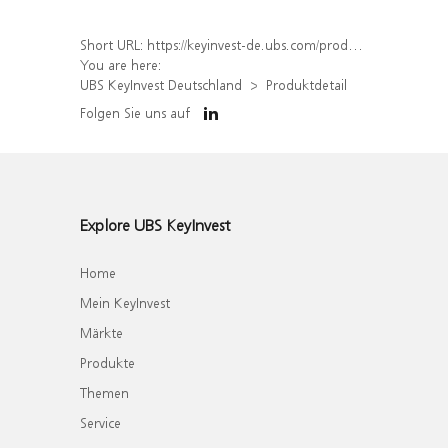
Short URL:
https://keyinvest-de.ubs.com/produkt/detail/index/isin/DE000WA4FG93
You are here:
UBS KeyInvest Deutschland
Produktdetail
Folgen Sie uns auf
Explore UBS KeyInvest
Home
Mein KeyInvest
Märkte
Produkte
Themen
Service