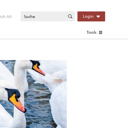
itch AA
Login
Tools