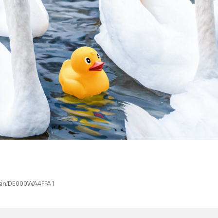
x/isin/DE000WA4FFA1