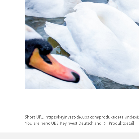
Short URL:
https://keyinvest-de.ubs.com/produkt/detail/inde
You are here:
UBS KeyInvest Deutschland
Produktdetail