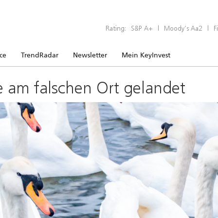
Rating:
S&P A+
|
Moody’s Aa2
|
F
ice
TrendRadar
Newsletter
Mein KeyInvest
e am falschen Ort gelandet