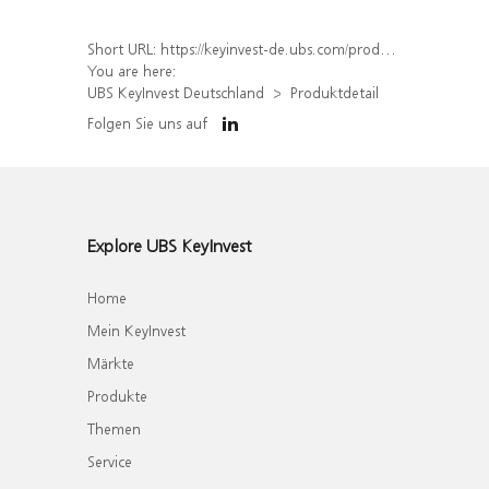
Short URL:
https://keyinvest-de.ubs.com/produkt/detail/index/isin/DE000WA4FCY8
You are here:
UBS KeyInvest Deutschland
Produktdetail
Folgen Sie uns auf
Explore UBS KeyInvest
Home
Mein KeyInvest
Märkte
Produkte
Themen
Service