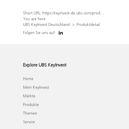
Short URL:
https://keyinvest-de.ubs.com/produkt/detail/index/isin/DE000WA4FA32
You are here:
UBS KeyInvest Deutschland
Produktdetail
Folgen Sie uns auf
Explore UBS KeyInvest
Home
Mein KeyInvest
Märkte
Produkte
Themen
Service