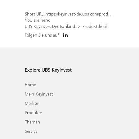
Short URL:
https://keyinvest-de.ubs.com/produkt/detail/index/isin/DE000WA4FA16
You are here:
UBS KeyInvest Deutschland
Produktdetail
Folgen Sie uns auf
Explore UBS KeyInvest
Home
Mein KeyInvest
Märkte
Produkte
Themen
Service