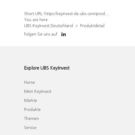
Short URL:
https://keyinvest-de.ubs.com/produkt/detail/index/isin/DE000WA4F7Q0
You are here:
UBS KeyInvest Deutschland
Produktdetail
Folgen Sie uns auf
Explore UBS KeyInvest
Home
Mein KeyInvest
Märkte
Produkte
Themen
Service