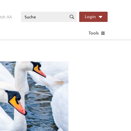
itch AA
Login
Tools