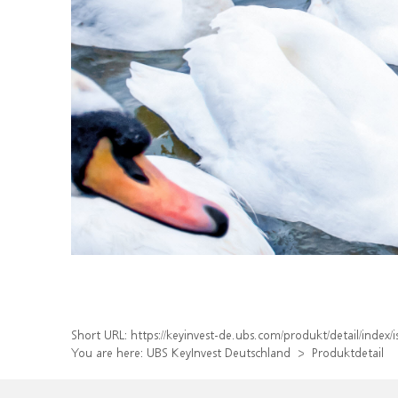
Short URL:
https://keyinvest-de.ubs.com/produkt/detail/inde
You are here:
UBS KeyInvest Deutschland
Produktdetail