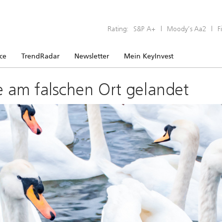
Rating:
S&P A+
|
Moody’s Aa2
|
F
ice
TrendRadar
Newsletter
Mein KeyInvest
e am falschen Ort gelandet