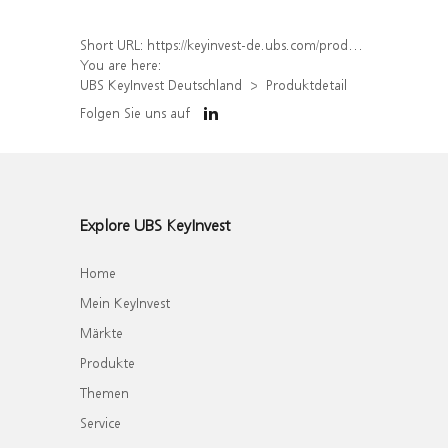
Short URL:
https://keyinvest-de.ubs.com/produkt/detail/index/isin/DE000WA4F4F0
You are here:
UBS KeyInvest Deutschland
Produktdetail
Folgen Sie uns auf
Explore UBS KeyInvest
Home
Mein KeyInvest
Märkte
Produkte
Themen
Service