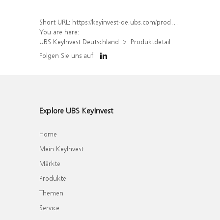
Short URL:
https://keyinvest-de.ubs.com/produkt/detail/index/isin/DE000WA4F467
You are here:
UBS KeyInvest Deutschland
Produktdetail
Folgen Sie uns auf
Explore UBS KeyInvest
Home
Mein KeyInvest
Märkte
Produkte
Themen
Service