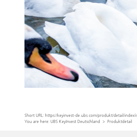
Short URL:
https://keyinvest-de.ubs.com/produkt/detail/inde
You are here:
UBS KeyInvest Deutschland
Produktdetail