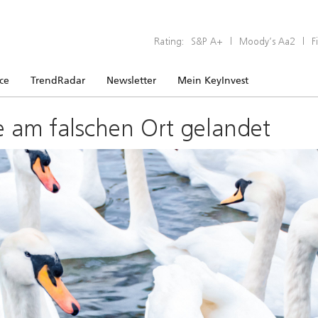
Rating:
S&P A+
|
Moody’s Aa2
|
F
ice
TrendRadar
Newsletter
Mein KeyInvest
e am falschen Ort gelandet