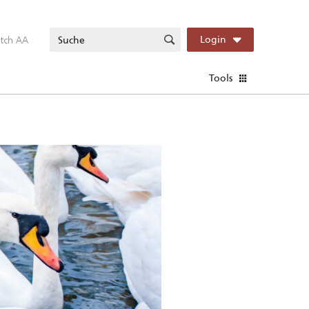
itch AA
Login
Tools