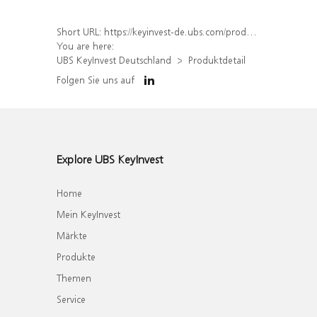
Short URL:
https://keyinvest-de.ubs.com/produkt/detail/index/isin/DE000WA4EUT3
You are here:
UBS KeyInvest Deutschland
Produktdetail
Folgen Sie uns auf
Explore UBS KeyInvest
Home
Mein KeyInvest
Märkte
Produkte
Themen
Service