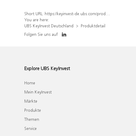
Short URL:
https://keyinvest-de.ubs.com/produkt/detail/index/isin/DE000WA4ESC3
You are here:
UBS KeyInvest Deutschland
Produktdetail
Folgen Sie uns auf
Explore UBS KeyInvest
Home
Mein KeyInvest
Märkte
Produkte
Themen
Service