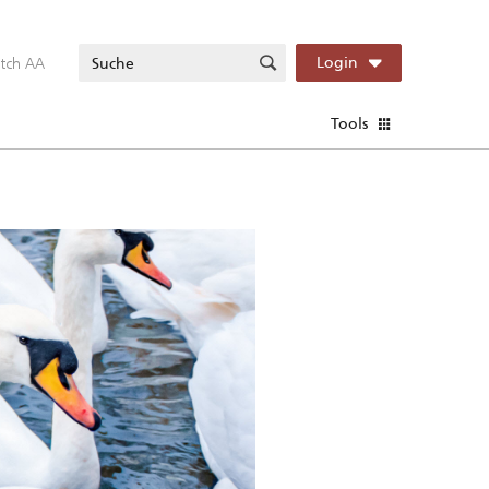
itch AA
Login
Tools