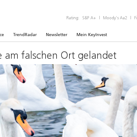
Rating:
S&P A+
|
Moody’s Aa2
|
F
ice
TrendRadar
Newsletter
Mein KeyInvest
e am falschen Ort gelandet