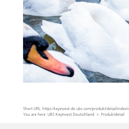
Short URL:
https://keyinvest-de.ubs.com/produkt/detail/inde
You are here:
UBS KeyInvest Deutschland
Produktdetail