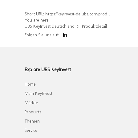
Short URL:
https://keyinvest-de.ubs.com/produkt/detail/index/isin/DE000WA4DW12
You are here:
UBS KeyInvest Deutschland
Produktdetail
Folgen Sie uns auf
Explore UBS KeyInvest
Home
Mein KeyInvest
Märkte
Produkte
Themen
Service