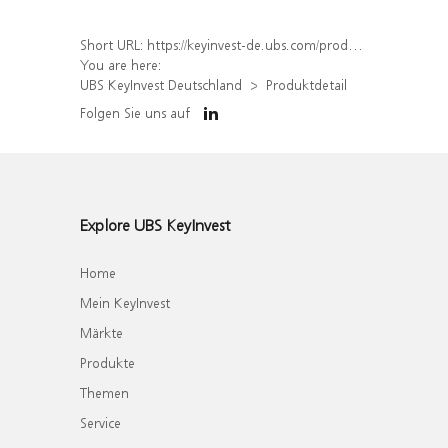
Short URL:
https://keyinvest-de.ubs.com/produkt/detail/index/isin/DE000WA4DTQ3
You are here:
UBS KeyInvest Deutschland
Produktdetail
Folgen Sie uns auf
Explore UBS KeyInvest
Home
Mein KeyInvest
Märkte
Produkte
Themen
Service