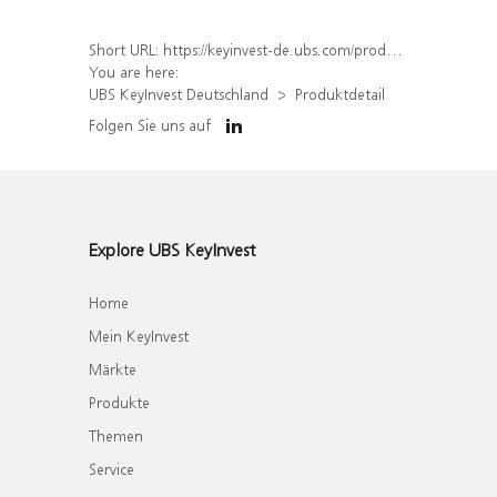
Short URL:
https://keyinvest-de.ubs.com/produkt/detail/index/isin/DE000WA4DTH2
You are here:
UBS KeyInvest Deutschland
Produktdetail
Folgen Sie uns auf
Explore UBS KeyInvest
Home
Mein KeyInvest
Märkte
Produkte
Themen
Service