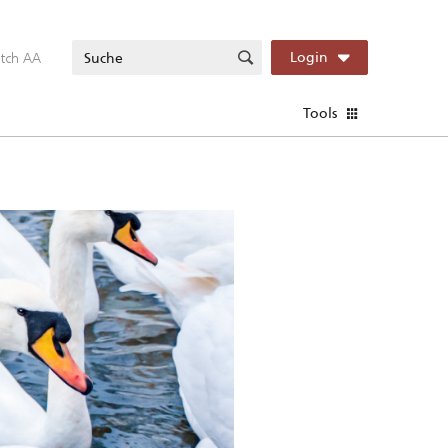
itch AA
Login
Tools