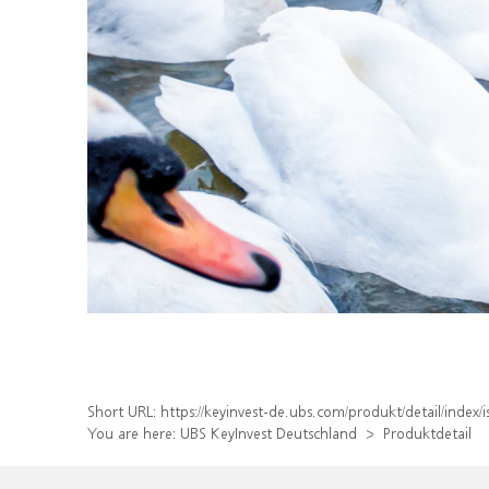
Short URL:
https://keyinvest-de.ubs.com/produkt/detail/inde
You are here:
UBS KeyInvest Deutschland
Produktdetail