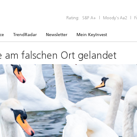
Rating:
S&P A+
|
Moody’s Aa2
|
F
ice
TrendRadar
Newsletter
Mein KeyInvest
e am falschen Ort gelandet