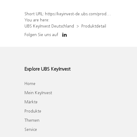
Short URL:
https://keyinvest-de.ubs.com/produkt/detail/index/isin/DE000WA4DMQ8
You are here:
UBS KeyInvest Deutschland
Produktdetail
Folgen Sie uns auf
Explore UBS KeyInvest
Home
Mein KeyInvest
Märkte
Produkte
Themen
Service