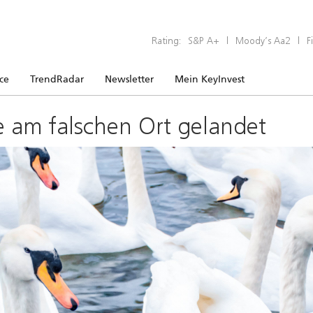
Rating:
S&P A+
|
Moody’s Aa2
|
F
ice
TrendRadar
Newsletter
Mein KeyInvest
e am falschen Ort gelandet