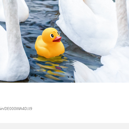
x/isin/DE000WA4DJJ9