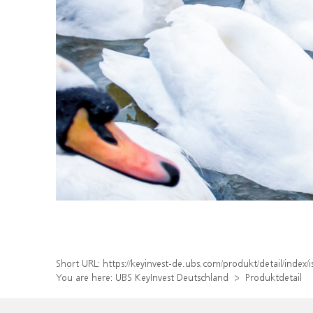
Short URL:
https://keyinvest-de.ubs.com/produkt/detail/inde
You are here:
UBS KeyInvest Deutschland
Produktdetail