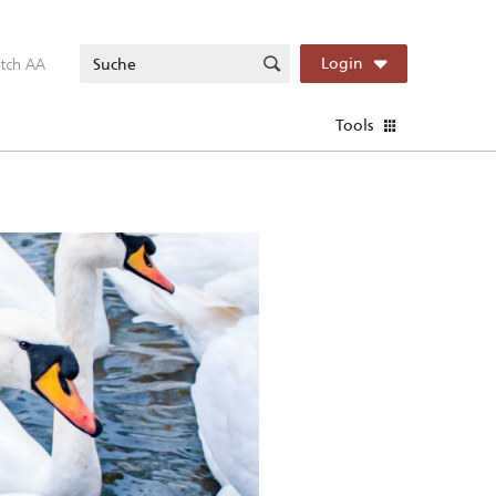
itch AA
Login
Tools