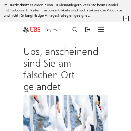
Im Durchschnitt erleiden 7 von 10 Kleinanlegern Verluste beim Handel
mit Turbo-Zertifikaten. Turbo-Zertifikate sind hoch risikoreiche Produkte
und nicht für langfristige Anlagestrategien geeignet.
^
KeyInvest
Ups, anscheinend
sind Sie am
falschen Ort
gelandet