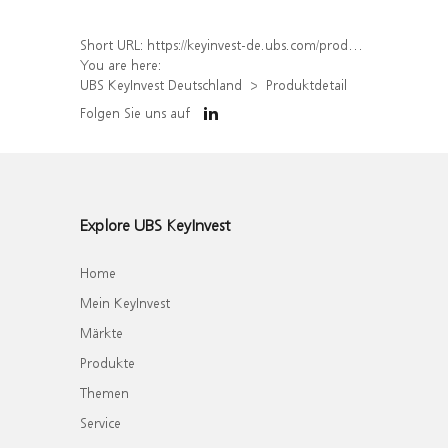
Short URL:
https://keyinvest-de.ubs.com/produkt/detail/index/isin/DE000WA4DGX6
You are here:
UBS KeyInvest Deutschland
Produktdetail
Folgen Sie uns auf
Explore UBS KeyInvest
Home
Mein KeyInvest
Märkte
Produkte
Themen
Service