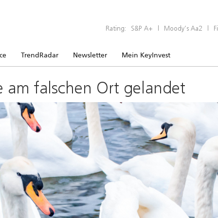
Rating:
S&P A+
|
Moody’s Aa2
|
F
ice
TrendRadar
Newsletter
Mein KeyInvest
e am falschen Ort gelandet