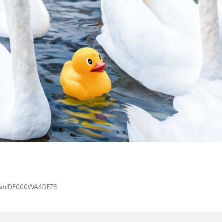
x/isin/DE000WA4DFZ3