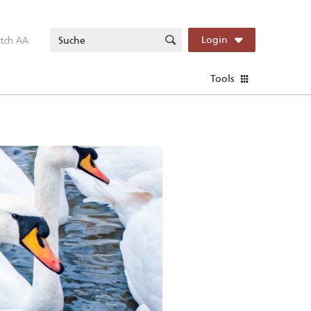
itch AA
Login
Tools