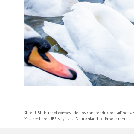
Short URL:
https://keyinvest-de.ubs.com/produkt/detail/inde
You are here:
UBS KeyInvest Deutschland
Produktdetail