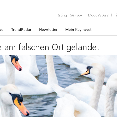
Rating:
S&P A+
|
Moody’s Aa2
|
F
ice
TrendRadar
Newsletter
Mein KeyInvest
e am falschen Ort gelandet