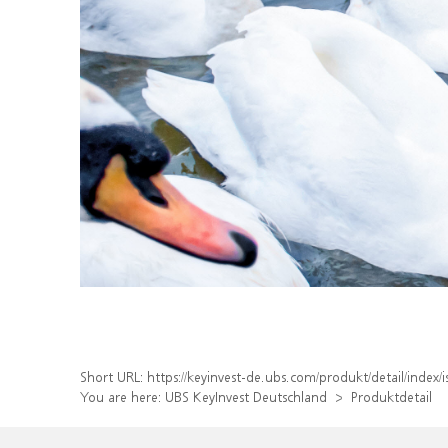
Short URL:
https://keyinvest-de.ubs.com/produkt/detail/inde
You are here:
UBS KeyInvest Deutschland
Produktdetail