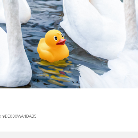
x/isin/DE000WA4DAB5