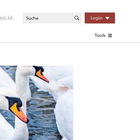
itch AA
Login
Tools