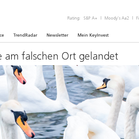
Rating:
S&P A+
|
Moody’s Aa2
|
F
ice
TrendRadar
Newsletter
Mein KeyInvest
e am falschen Ort gelandet