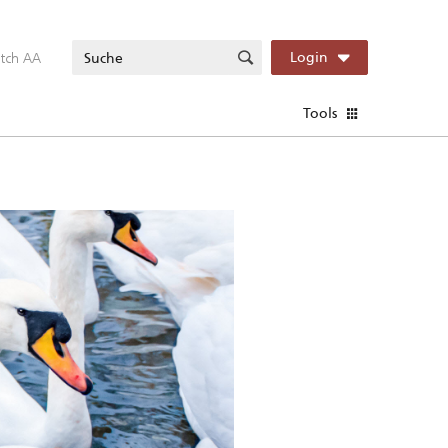
itch AA
Login
Tools