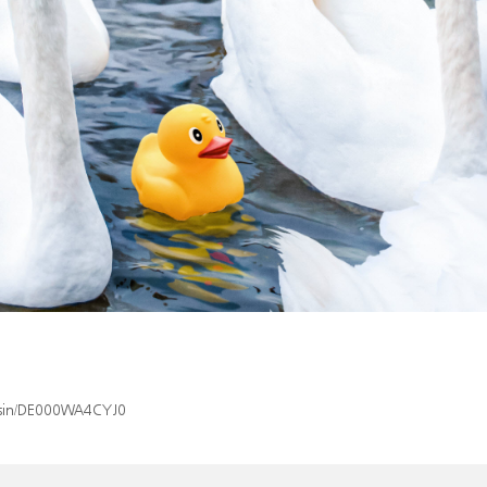
x/isin/DE000WA4CYJ0