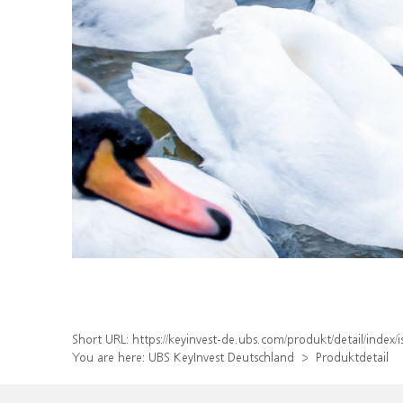
Short URL:
https://keyinvest-de.ubs.com/produkt/detail/inde
You are here:
UBS KeyInvest Deutschland
Produktdetail