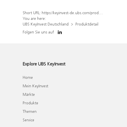
Short URL:
https://keyinvest-de.ubs.com/produkt/detail/index/isin/DE000WA4CB26
You are here:
UBS KeyInvest Deutschland
Produktdetail
Folgen Sie uns auf
Explore UBS KeyInvest
Home
Mein KeyInvest
Märkte
Produkte
Themen
Service