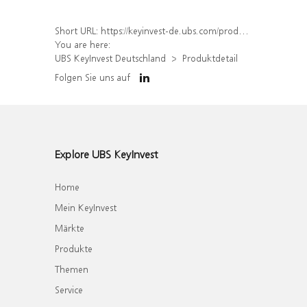
Short URL:
https://keyinvest-de.ubs.com/produkt/detail/index/isin/DE000WA4C7A7
You are here:
UBS KeyInvest Deutschland
Produktdetail
Folgen Sie uns auf
Explore UBS KeyInvest
Home
Mein KeyInvest
Märkte
Produkte
Themen
Service