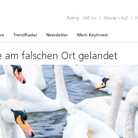
Rating:
S&P A+
|
Moody’s Aa2
|
F
ice
TrendRadar
Newsletter
Mein KeyInvest
e am falschen Ort gelandet