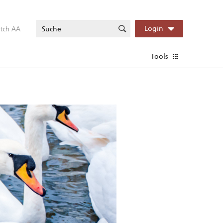
itch AA
Login
Tools