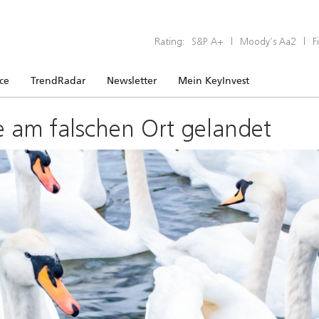
Rating:
S&P A+
|
Moody’s Aa2
|
F
ice
TrendRadar
Newsletter
Mein KeyInvest
e am falschen Ort gelandet