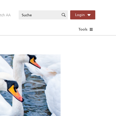
itch AA
Login
Tools