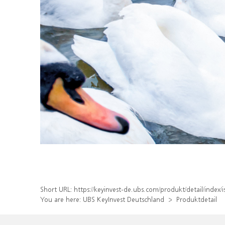
Short URL:
https://keyinvest-de.ubs.com/produkt/detail/inde
You are here:
UBS KeyInvest Deutschland
Produktdetail