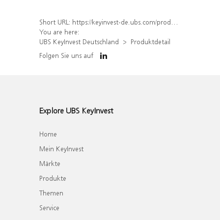
Short URL:
https://keyinvest-de.ubs.com/produkt/detail/index/isin/DE000WA4BM99
You are here:
UBS KeyInvest Deutschland
Produktdetail
Folgen Sie uns auf
Explore UBS KeyInvest
Home
Mein KeyInvest
Märkte
Produkte
Themen
Service