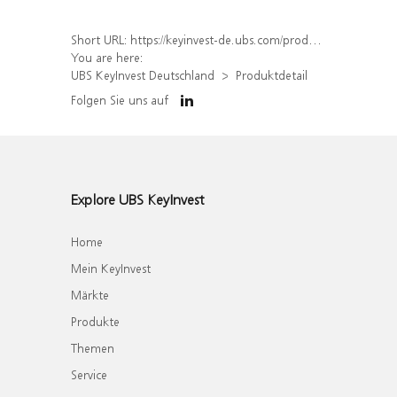
Short URL:
https://keyinvest-de.ubs.com/produkt/detail/index/isin/DE000WA4BJ60
You are here:
UBS KeyInvest Deutschland
Produktdetail
Folgen Sie uns auf
Explore UBS KeyInvest
Home
Mein KeyInvest
Märkte
Produkte
Themen
Service