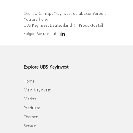
Short URL:
https://keyinvest-de.ubs.com/produkt/detail/index/isin/DE000WA4BH54
You are here:
UBS KeyInvest Deutschland
Produktdetail
Folgen Sie uns auf
Explore UBS KeyInvest
Home
Mein KeyInvest
Märkte
Produkte
Themen
Service