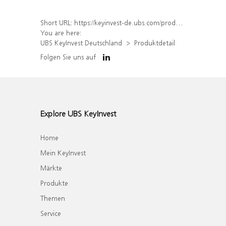
Short URL:
https://keyinvest-de.ubs.com/produkt/detail/index/isin/DE000WA4BGT8
You are here:
UBS KeyInvest Deutschland
Produktdetail
Folgen Sie uns auf
Explore UBS KeyInvest
Home
Mein KeyInvest
Märkte
Produkte
Themen
Service