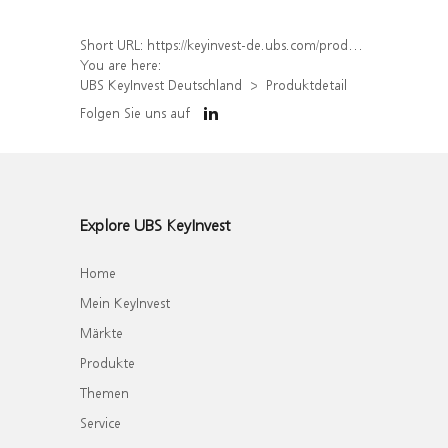
Short URL:
https://keyinvest-de.ubs.com/produkt/detail/index/isin/DE000WA4BE57
You are here:
UBS KeyInvest Deutschland
Produktdetail
Folgen Sie uns auf
Explore UBS KeyInvest
Home
Mein KeyInvest
Märkte
Produkte
Themen
Service