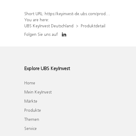
Short URL:
https://keyinvest-de.ubs.com/produkt/detail/index/isin/DE000WA4BE08
You are here:
UBS KeyInvest Deutschland
Produktdetail
Folgen Sie uns auf
Explore UBS KeyInvest
Home
Mein KeyInvest
Märkte
Produkte
Themen
Service