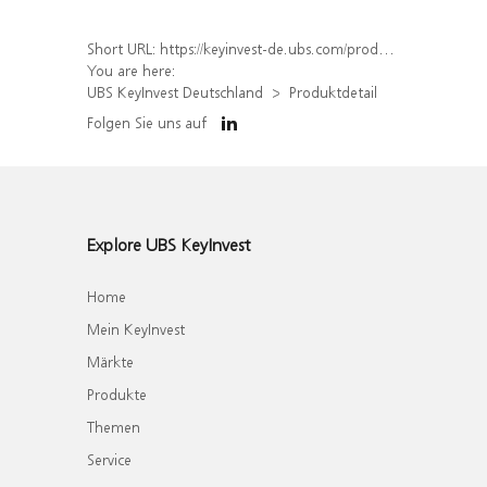
Short URL:
https://keyinvest-de.ubs.com/produkt/detail/index/isin/DE000WA4BB43
You are here:
UBS KeyInvest Deutschland
Produktdetail
Folgen Sie uns auf
Explore UBS KeyInvest
Home
Mein KeyInvest
Märkte
Produkte
Themen
Service