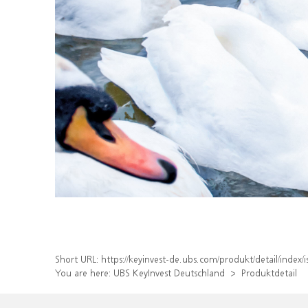
Short URL:
https://keyinvest-de.ubs.com/produkt/detail/inde
You are here:
UBS KeyInvest Deutschland
Produktdetail