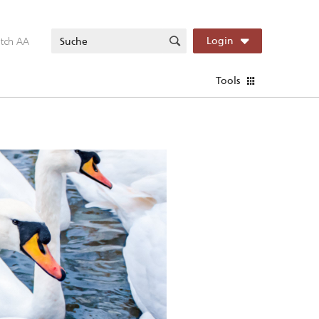
itch AA
Login
Tools