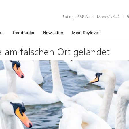
Rating:
S&P A+
|
Moody’s Aa2
|
F
ice
TrendRadar
Newsletter
Mein KeyInvest
e am falschen Ort gelandet