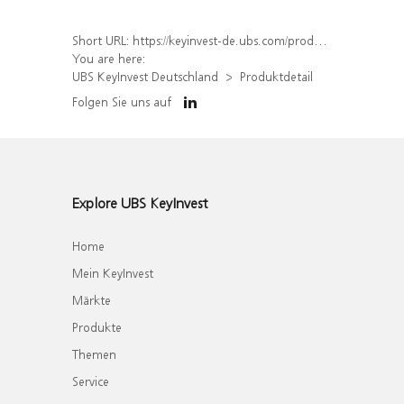
Short URL:
https://keyinvest-de.ubs.com/produkt/detail/index/isin/DE000WA4AZE2
You are here:
UBS KeyInvest Deutschland
Produktdetail
Folgen Sie uns auf
Explore UBS KeyInvest
Home
Mein KeyInvest
Märkte
Produkte
Themen
Service