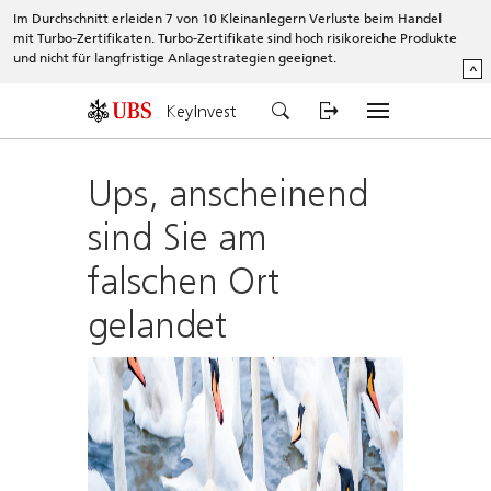
Im Durchschnitt erleiden 7 von 10 Kleinanlegern Verluste beim Handel
mit Turbo-Zertifikaten. Turbo-Zertifikate sind hoch risikoreiche Produkte
und nicht für langfristige Anlagestrategien geeignet.
^
KeyInvest
Ups, anscheinend
sind Sie am
falschen Ort
gelandet