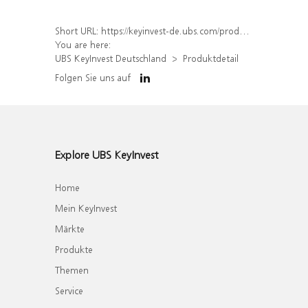
Short URL:
https://keyinvest-de.ubs.com/produkt/detail/index/isin/DE000WA4AYZ0
You are here:
UBS KeyInvest Deutschland
Produktdetail
Folgen Sie uns auf
Explore UBS KeyInvest
Home
Mein KeyInvest
Märkte
Produkte
Themen
Service