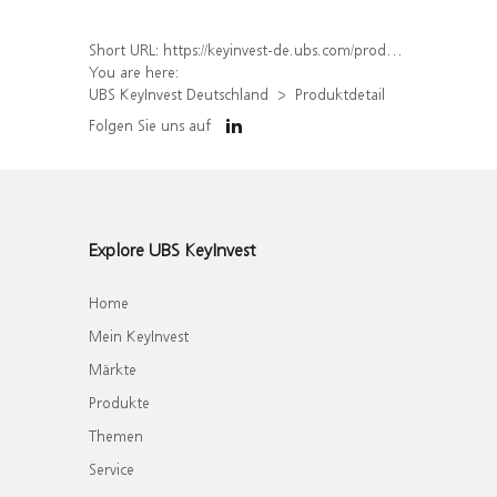
Short URL:
https://keyinvest-de.ubs.com/produkt/detail/index/isin/DE000WA4AY96
You are here:
UBS KeyInvest Deutschland
Produktdetail
Folgen Sie uns auf
Explore UBS KeyInvest
Home
Mein KeyInvest
Märkte
Produkte
Themen
Service