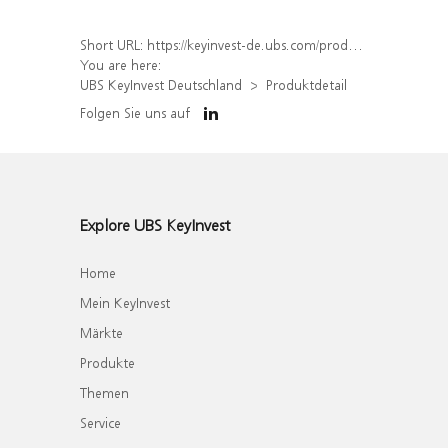
Short URL:
https://keyinvest-de.ubs.com/produkt/detail/index/isin/DE000WA4AY88
You are here:
UBS KeyInvest Deutschland
Produktdetail
Folgen Sie uns auf
Explore UBS KeyInvest
Home
Mein KeyInvest
Märkte
Produkte
Themen
Service