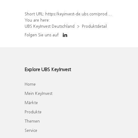
Short URL:
https://keyinvest-de.ubs.com/produkt/detail/index/isin/DE000WA4AXX7
You are here:
UBS KeyInvest Deutschland
Produktdetail
Folgen Sie uns auf
Explore UBS KeyInvest
Home
Mein KeyInvest
Märkte
Produkte
Themen
Service