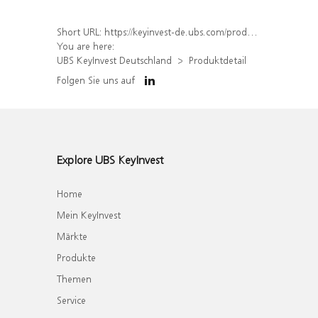
Short URL:
https://keyinvest-de.ubs.com/produkt/detail/index/isin/DE000WA4AV32
You are here:
UBS KeyInvest Deutschland
Produktdetail
Folgen Sie uns auf
Explore UBS KeyInvest
Home
Mein KeyInvest
Märkte
Produkte
Themen
Service