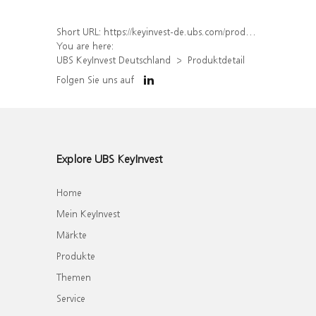
Short URL:
https://keyinvest-de.ubs.com/produkt/detail/index/isin/DE000WA4ATQ9
You are here:
UBS KeyInvest Deutschland
Produktdetail
Folgen Sie uns auf
Explore UBS KeyInvest
Home
Mein KeyInvest
Märkte
Produkte
Themen
Service